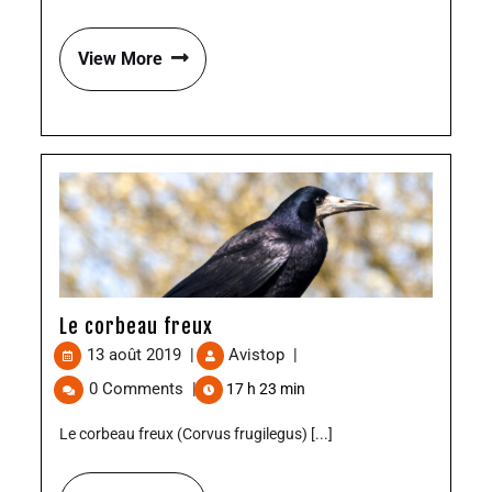
View More
Le corbeau freux
13 août 2019
|
Avistop
|
0 Comments
|
17 h 23 min
Le corbeau freux (Corvus frugilegus) [...]