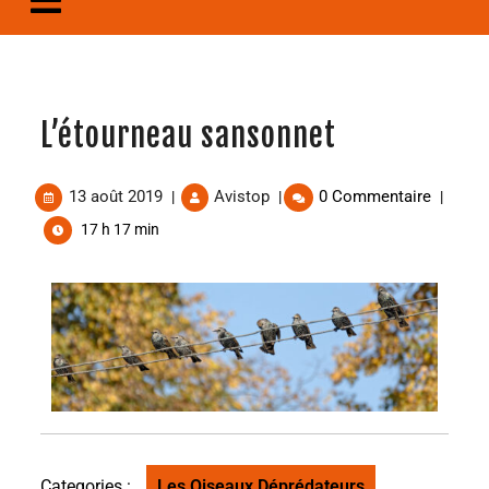
L’étourneau sansonnet
13 août 2019
Avistop
0 Commentaire
|
|
|
17 h 17 min
Categories :
Les Oiseaux Déprédateurs