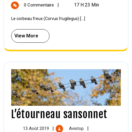
|
17 H 23 Min
0 Commentaire
Le corbeau freux (Corvus frugilegus) [...]
View More
L’étourneau sansonnet
|
|
13 Août 2019
Avistop