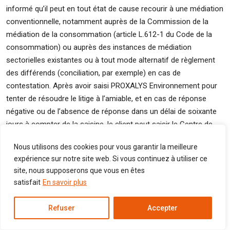
informé qu’il peut en tout état de cause recourir à une médiation
conventionnelle, notamment auprès de la Commission de la
médiation de la consommation (article L.612-1 du Code de la
consommation) ou auprès des instances de médiation
sectorielles existantes ou à tout mode alternatif de règlement
des différends (conciliation, par exemple) en cas de
contestation. Après avoir saisi PROXALYS Environnement pour
tenter de résoudre le litige à l’amiable, et en cas de réponse
négative ou de l’absence de réponse dans un délai de soixante
jours à compter de la saisine, le client peut saisir le Centre de
Médiation de Rennes, 6 rue Hoche 35000 Rennes
Nous utilisons des cookies pour vous garantir la meilleure
(
info@mediation35.fr
). Ses coordonnées sont disponibles en
expérience sur notre site web. Si vous continuez à utiliser ce
cliquant sur le lien suivant :
http://www.mediation35.fr/la-
site, nous supposerons que vous en êtes
mediation/
.
satisfait
En savoir plus
Article 18 – Droit applicable – Langue
Refuser
Accepter
Les présentes conditions générales de vente et les opérations