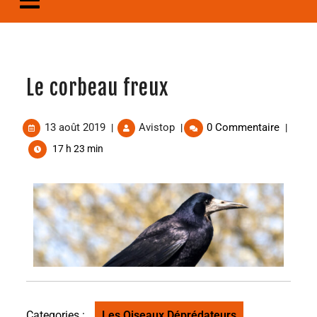
Le corbeau freux
13 août 2019
Avistop
0 Commentaire
|
|
|
17 h 23 min
Categories :
Les Oiseaux Déprédateurs