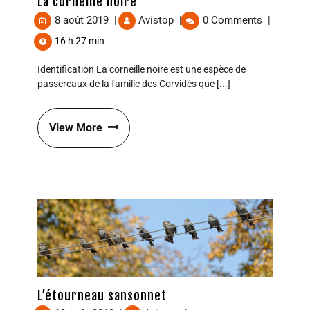
La corneille noire
8 août 2019
|
Avistop
|
0 Comments
|
16 h 27 min
Identification La corneille noire est une espèce de
passereaux de la famille des Corvidés que [...]
View More
L’étourneau sansonnet