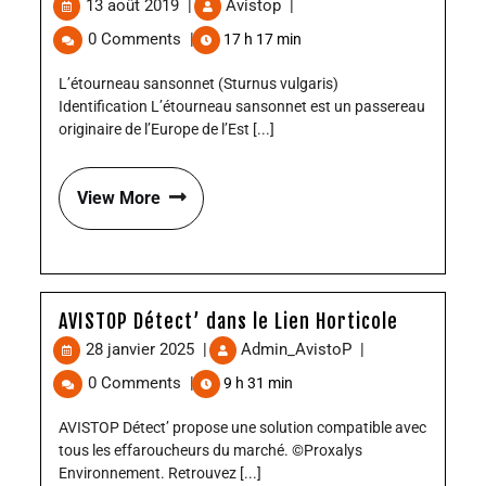
13 août 2019
|
Avistop
|
0 Comments
|
17 h 17 min
L’étourneau sansonnet (Sturnus vulgaris)
Identification L’étourneau sansonnet est un passereau
originaire de l’Europe de l’Est [...]
View More
AVISTOP Détect’ dans le Lien Horticole
28 janvier 2025
|
Admin_AvistoP
|
0 Comments
|
9 h 31 min
AVISTOP Détect’ propose une solution compatible avec
tous les effaroucheurs du marché. ©Proxalys
Environnement. Retrouvez [...]