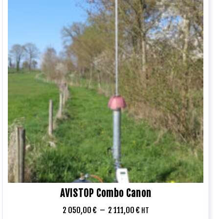
AVISTOP Combo Canon
2 050,00
€
–
2 111,00
€
HT