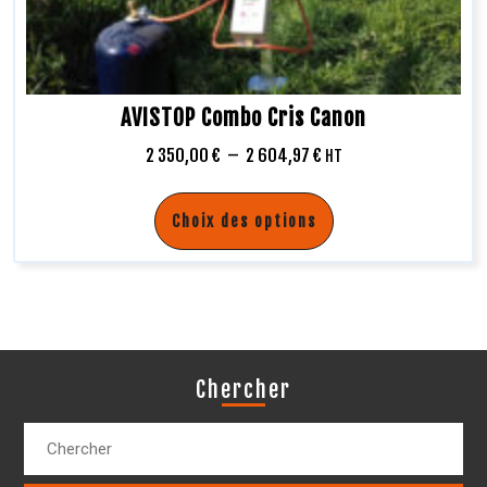
AVISTOP Combo Cris Canon
2 350,00
€
–
2 604,97
€
HT
Choix des options
Chercher