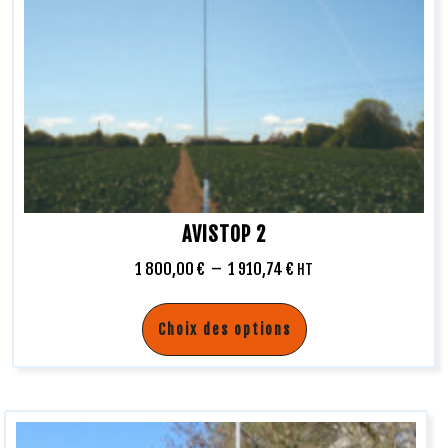
AVISTOP 2
1 800,00
€
–
1 910,74
€
HT
Choix des options