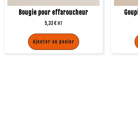
Bougie pour effaroucheur
Goup
5,33
€
HT
Ajouter au panier