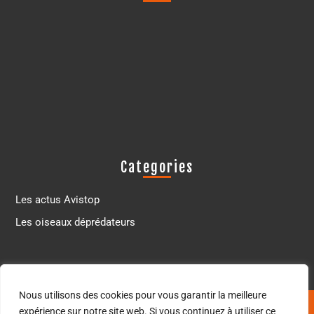
Categories
Les actus Avistop
Les oiseaux déprédateurs
Nous utilisons des cookies pour vous garantir la meilleure
Thème WordPress pour commerce électronique
© Avistop
expérience sur notre site web. Si vous continuez à utiliser ce