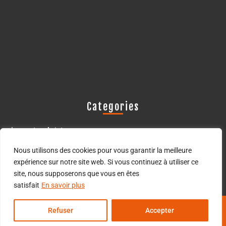
Categories
Les actus Avistop
Les oiseaux déprédateurs
Nous utilisons des cookies pour vous garantir la meilleure
expérience sur notre site web. Si vous continuez à utiliser ce
site, nous supposerons que vous en êtes
satisfait
En savoir plus
Thème WordPress pour commerce électronique
© Avistop
Refuser
Accepter
2024