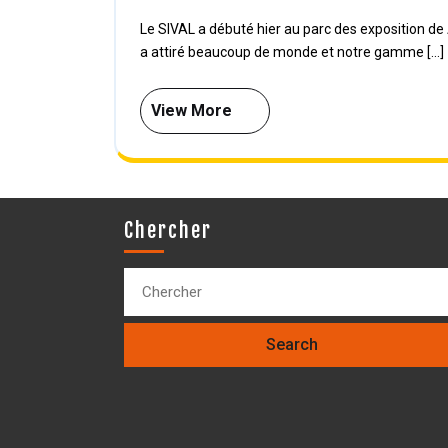
Le SIVAL a débuté hier au parc des exposition de Angers. Le stand AVISTOP situé dans le Hall B Allée B n°127
a attiré beaucoup de monde et notre gamme [...]
View More
Chercher