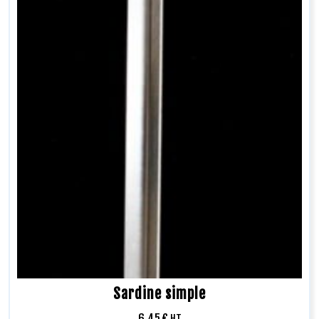
Sardine simple
6,45
€
HT