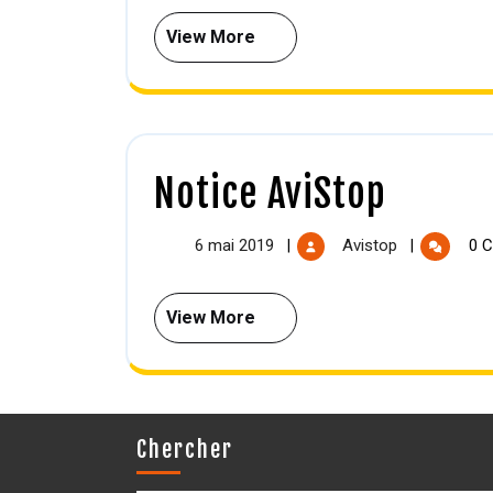
View More
Notice AviStop
6 mai 2019
Avistop
0 C
|
|
View More
Chercher