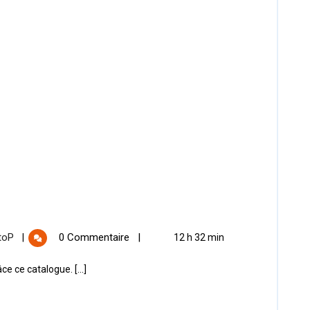
toP
0 Commentaire
|
|
12 h 32 min
 ce catalogue. [...]