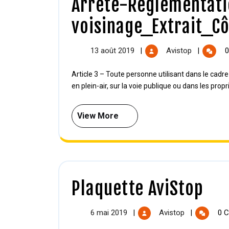
Arrêté-Réglementati
voisinage_Extrait_C
13 août 2019
Avistop
0
|
|
Article 3 – Toute personne utilisant dans le cadre de ses activités professionnelles, à l’intérieur de locaux ou
en plein-air, sur la voie publique ou dans les propri
View More
Plaquette AviStop
6 mai 2019
Avistop
0 C
|
|