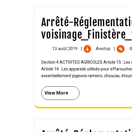
Arrêté-Réglementati
voisinage_Finistère
13 août 2019
Avistop
0
|
|
Section 4 ACTIVITES AGRICOLES Article 15 : Les agriculteurs bénéficient des dispositions de l’article 13.
Article 16 : Les appareils utilisés pour effarouc
essentiellement pigeons ramiers, choucas, étourne
View More