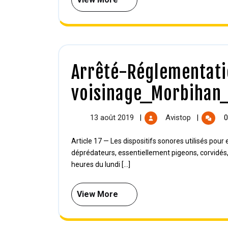
Arrêté-Réglementati
voisinage_Morbihan
13 août 2019
Avistop
0
|
|
Article 17 — Les dispositifs sonores utilisés pour effaroucher les populations excédentaires d’oiseaux
déprédateurs, essentiellement pigeons, corvidés,
heures du lundi [...]
View More