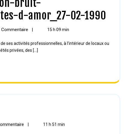
on-bruit-
ôtes-d-amor_27-02-1990
 Commentaire
|
15 h 09 min
étés privées, des [...]
ommentaire
|
11 h 51 min