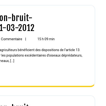
on-bruit-
_1-03-2012
 Commentaire
|
15 h 09 min
her les populations excédentaires d’oiseaux déprédateurs,
aux, [...]