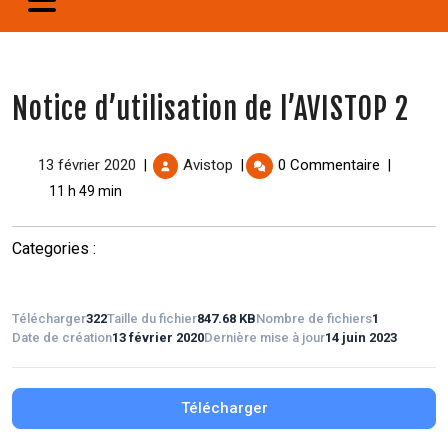
Notice d’utilisation de l’AVISTOP 2
13 février 2020
Avistop
0 Commentaire
|
|
|
11 h 49 min
Categories :
Télécharger
322
Taille du fichier
847.68 KB
Nombre de fichiers
1
Date de création
13 février 2020
Dernière mise à jour
14 juin 2023
Télécharger